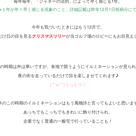
毎年毎年、「ジャネーの法則」によって早く感じる1年。
※１年が年々早く感じる現象のこと。詳細記載は昨年12月1日投稿分に
・
今年も気づいたときにはもう12月で、
だけ日の目を見る
クリスマスツリー
が当ゴルフ場のロビーにもお目見え
の時期は外は寒いですが、各地で競うようにイルミネーションが見られ
夜の街を走っているだけで目を楽しませてくれます♪
( *´ω`* )うっとり♡
・
本のこの時期のイルミネーションはもう風物詩と言ってもよいと思いま
あっちでもこっちでもきれいに飾り付けられ、
企業でなく普通の一般宅で行っていることも！
・