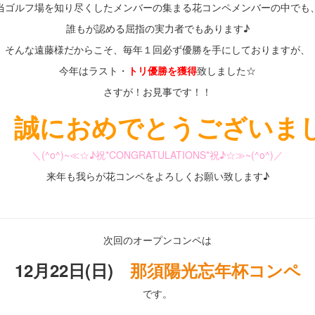
当ゴルフ場を知り尽くしたメンバーの集まる花コンペメンバーの中でも
誰もが認める屈指の実力者でもあります♪
そんな遠藤様だからこそ、毎年１回必ず優勝を手にしておりますが、
今年はラスト・
トリ優勝を獲得
致しました☆
さすが！お見事です！！
、誠におめでとうございま
＼(^o^)~≪☆♪祝*CONGRATULATIONS*祝♪☆≫~(^o^)／
来年も我らが花コンペをよろしくお願い致します♪
・
次回のオープンコンペは
12月22日(日)
那須陽光忘年杯コンペ
です。
・