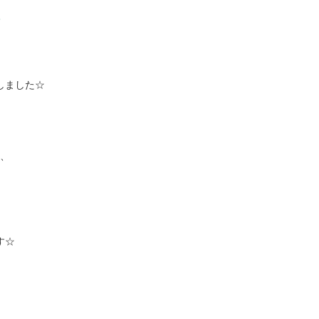
て
しました☆
、
す☆