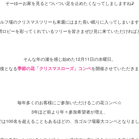
そーゆーお家を見るとついつい足を止めたくなってしましますね♪
ルフ場のクリスマスツリーも来週にはまた長い眠りに入ってしまいます
間ロビーを彩ってくれているツリーを皆さまぜひ見に来ていただければ
・
・
そんな年の瀬を感じ始めた12月11日の水曜日。
後となる
季節の花「クリスマスローズ」コンペ
を開催させていただきま
・
毎年多くのお客様にご参加いただけるこの花コンペ☆
3年ほど前より年々参加希望者が増え、
では100名を超えることもあるほどの、当ゴルフ場最大コンペとなりまし
・