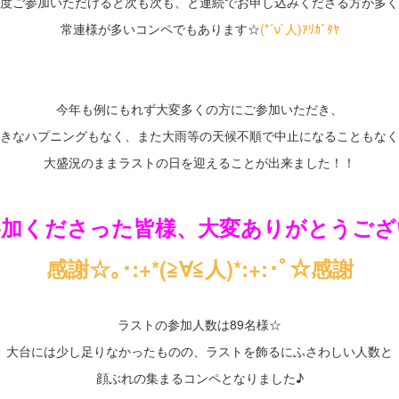
度ご参加いただけると次も次も、と連続でお申し込みくださる方が多く
常連様が多いコンペでもあります☆
(*´ν`人)ｱﾘｶﾞﾀﾔ
・
・
今年も例にもれず大変多くの方にご参加いただき、
きなハプニングもなく、また大雨等の天候不順で中止になることもなく
大盛況のままラストの日を迎えることが出来ました！！
・
参加くださった皆様、大変ありがとうござ
感謝☆｡･:+*(≧∀≦人)*:+:･ﾟ☆感謝
・
ラストの参加人数は89名様☆
大台には少し足りなかったものの、ラストを飾るにふさわしい人数と
顔ぶれの集まるコンペとなりました♪