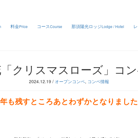
料金
コース
那須陽光ロッジ
レ
n
Price
Course
Lodge / Hotel
花「クリスマスローズ」コン
2024.12.19
/
オープンコンペ
,
コンペ情報
今年も残すところあとわずかとなりました
・
・
・