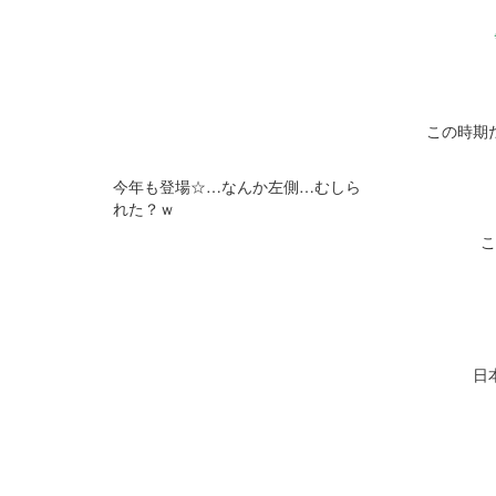
この時期
今年も登場☆…なんか左側…むしら
れた？ｗ
こ
日