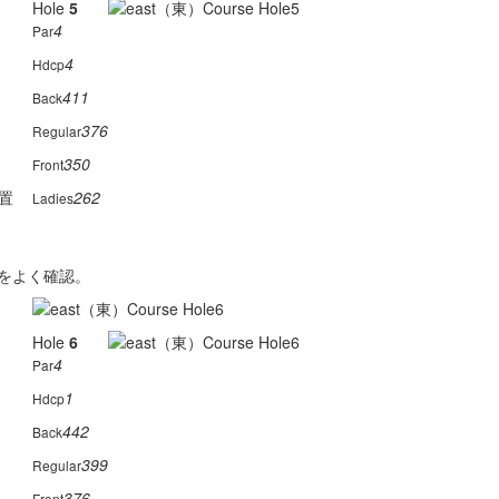
Hole
5
4
Par
4
Hdcp
411
Back
376
Regular
350
Front
置
262
Ladies
をよく確認。
Hole
6
4
Par
1
Hdcp
442
Back
399
Regular
376
Front