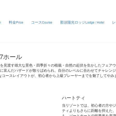
料金
コース
那須陽光ロッジ
レ
n
Price
Course
Lodge / Hotel
7ホール
を見渡す雄大な景色・四季折々の植栽・自然の起伏を生かしたフェアウ
に富んだハザードが散りばめられ、自分のレベルに合わせてチャレンジ
なコースレイアウトが、初心者から上級プレーヤーまでを魅了してやみ
ハートティ
当リゾートでは、初心者の方や
ティよりもさらに距離を抑えた
も、パートナーとの技量差を意