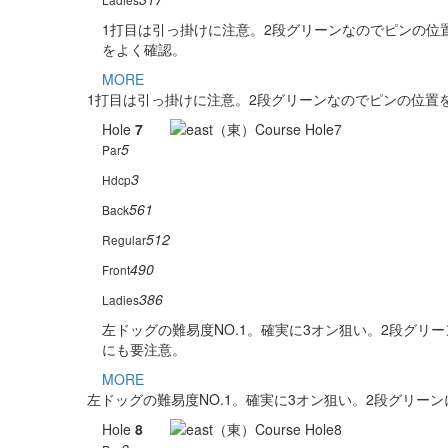
1打目は引っ掛けに注意。2段グリーンなのでピンの位
をよく確認。
MORE
1打目は引っ掛けに注意。2段グリーンなのでピンの位置
Hole
7
5
Par
3
Hdcp
561
Back
512
Regular
490
Front
386
Ladies
左ドッグの難易度NO.1。確実に3オン狙い。2段グリー
にも要注意。
MORE
左ドッグの難易度NO.1。確実に3オン狙い。2段グリー
Hole
8