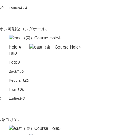
2
414
Ladies
オン可能なロングホール。
Hole
4
3
Par
9
Hdcp
159
Back
125
Regular
108
Front
に
90
Ladies
気をつけて。