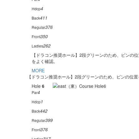
4
Hdcp
411
Back
376
Regular
350
Front
262
Ladies
【ドラコン推奨ホール】2段グリーンのため、ピンの位
をよく確認。
MORE
【ドラコン推奨ホール】2段グリーンのため、ピンの位置
Hole
6
4
Par
1
Hdcp
442
Back
399
Regular
376
Front
317
Ladies