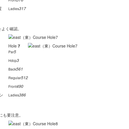
置
317
Ladies
をよく確認。
Hole
7
5
Par
3
Hdcp
561
Back
512
Regular
490
Front
ン
386
Ladies
ンにも要注意。