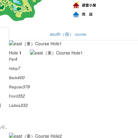
south（南）
course
Hole
1
4
Par
7
Hdcp
400
Back
378
Regular
352
Front
斜
332
Ladies
あり。