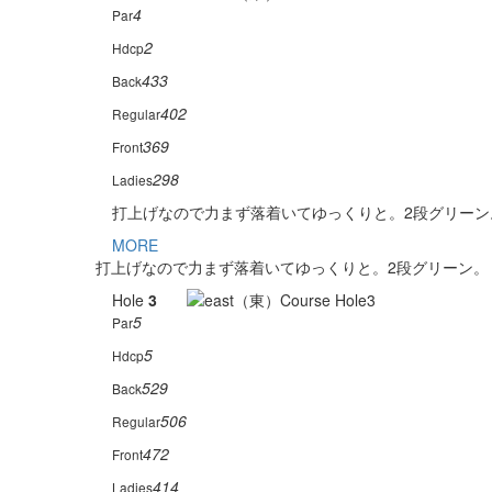
4
Par
2
Hdcp
433
Back
402
Regular
369
Front
298
Ladies
打上げなので力まず落着いてゆっくりと。2段グリーン
MORE
打上げなので力まず落着いてゆっくりと。2段グリーン。
Hole
3
5
Par
5
Hdcp
529
Back
506
Regular
472
Front
414
Ladies