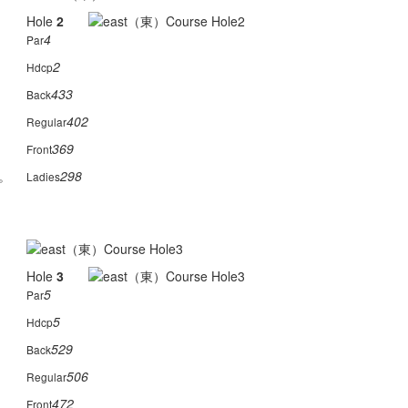
Hole
2
4
Par
2
Hdcp
433
Back
402
Regular
369
Front
。
298
Ladies
Hole
3
5
Par
5
Hdcp
529
Back
506
Regular
472
Front