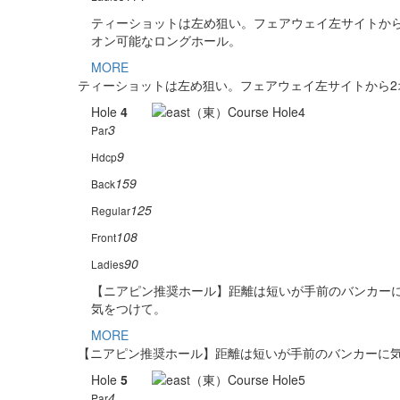
ティーショットは左め狙い。フェアウェイ左サイトから
オン可能なロングホール。
MORE
ティーショットは左め狙い。フェアウェイ左サイトから2
Hole
4
3
Par
9
Hdcp
159
Back
125
Regular
108
Front
90
Ladies
【ニアピン推奨ホール】距離は短いが手前のバンカー
気をつけて。
MORE
【ニアピン推奨ホール】距離は短いが手前のバンカーに
Hole
5
4
Par