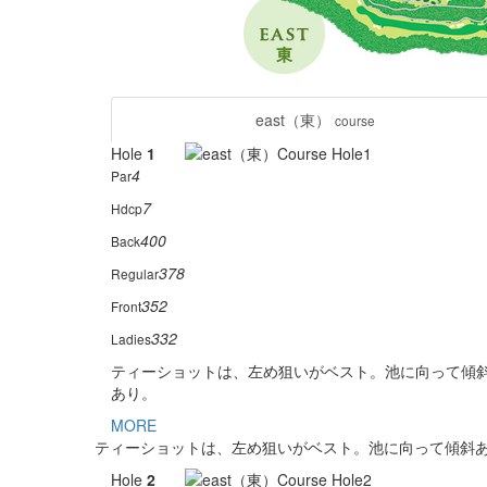
east（東）
course
Hole
1
4
Par
7
Hdcp
400
Back
378
Regular
352
Front
332
Ladies
ティーショットは、左め狙いがベスト。池に向って傾
あり。
MORE
ティーショットは、左め狙いがベスト。池に向って傾斜
Hole
2