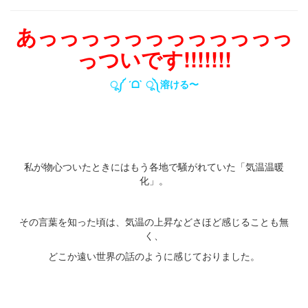
あっっっっっっっっっっっっ
っついです!!!!!!!
ू༼ ´ᗝ` ू༽溶ける〜
・
・
・
私が物心ついたときにはもう各地で騒がれていた「気温温暖
化」。
・
その言葉を知った頃は、気温の上昇などさほど感じることも無
く、
どこか遠い世界の話のように感じておりました。
・
・