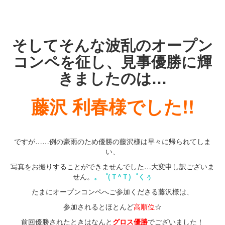
・
・
そしてそんな波乱のオープン
コンペを征し、見事優勝に輝
きましたのは…
藤沢 利春様でした!!
・
ですが……例の豪雨のため優勝の藤沢様は早々に帰られてしま
い、
写真をお撮りすることができませんでした…大変申し訳ございま
せん。
。゜(Ｔ^Ｔ)゜
くぅ
たまにオープンコンペへご参加くださる藤沢様は、
参加されるとほとんど
高順位
☆
前回優勝されたときはなんと
グロス優勝
でございました！