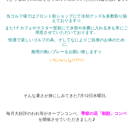
・
当ゴルフ場ではフロント前ショップにて冷却グッズを多数取り揃
えております☆
また1Ｆカフェやマスター室前にて水筒や氷嚢に入れる氷も常にご
用意させていただいております。
快適で楽しいゴルフの為、そしてなによりご自身のお体のため
に、
無理の無いプレーをお願い致します☆
☆٩(｡•ω<｡)وﾌｧｲﾃｨﾝ
・
・
・
そんな暑さが身にしみてきた7月12日水曜日。
・
毎月大好評のわれ等がオープンコンペ、
季節の花「朝顔」コンペ
を開催させていただきました♪
・