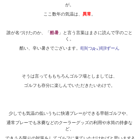
が。
ここ数年の気温は、
異常
。
・
誰が名づけたのか、「
酷暑
」と言う言葉はまさに読んで字のごと
く。
酷い、辛い暑さでございます。
il||li(つд-｡)il||liずーん
・
・
そうは言ってももちろんゴルフ場としましては、
ゴルフも存分に楽しんでいただきたいわけで。
・
少しでも気温の低いうちに快適プレーができる早朝ゴルフや、
通常プレーでも氷嚢などのクーラーグッズの利用や水筒の持参な
ど、
できうる限りの対策をしてゴルフに来ていただければと思います♪