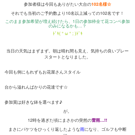
参加者様は今回もありがたい大台の
102名様☆
それでも当初のご予約数より10名以上減っての102名です！
このまま参加希望が増え続けたら、1日の参加枠全て花コンペ参加
のみになるかも…？
ﾄﾞｷ( ° ω ° ; )ﾄﾞｷ
・
当日の天気はまずまず。朝は晴れ間も見え、気持ちの良いプレー
スタートとなりました。
今回も例にもれずもお花屋さんスタイル
台から溢れんばかりの花達です☆
参加賞は好きな鉢を選べます♪
が。
12時を過ぎた頃にまさかの突然の
雷雨…!!
まさにバケツをひっくり返したような
雨
になり、ゴルフも中断