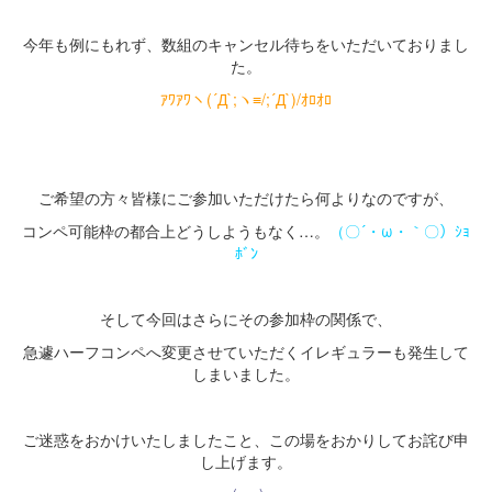
・
今年も例にもれず、数組のキャンセル待ちをいただいておりまし
た。
ｱﾜｱﾜヽ(´Д`;ヽ≡/;´Д`)/ｵﾛｵﾛ
・
・
ご希望の方々皆様にご参加いただけたら何よりなのですが、
コンペ可能枠の都合上どうしようもなく…。
（〇´・ω・｀〇）ｼｮ
ﾎﾞﾝ
・
そして今回はさらにその参加枠の関係で、
急遽ハーフコンペへ変更させていただくイレギュラーも発生して
しまいました。
・
ご迷惑をおかけいたしましたこと、この場をおかりしてお詫び申
し上げます。