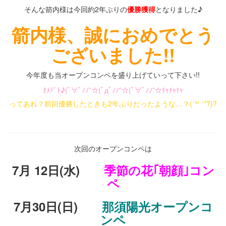
そんな箭内様は今回約2年ぶりの
優勝獲得
となりました♪
箭内様、誠におめでとう
ございました!!
今年度も当オープンコンペを盛り上げていって下さい!!
ｵﾒﾃﾞﾄ♪(ﾟ∀ﾟﾉﾉ”☆(ﾟдﾟﾉﾉ”☆(ﾟ∀ﾟﾉﾉ”☆ﾁｬﾁｬﾁｬ
ってあれ？前回優勝したときも2年ぶりだったような…？
(˙
꒳
˙*?)?
・
次回のオープンコンペは
7月 12日(水)
季節の花｢朝顔｣コン
ペ
7月30日(日)
那須陽光オープンコ
ンペ