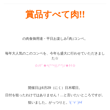
賞品すべて肉!!
・
・
の肉食御用達・平日お楽しみ｢肉｣コンペ。
・
毎年大人気のこのコンペを、今年も盛大に行わせていただきまし
た☆
☆ﾒﾃﾞ★ﾍ(^^ﾍ)(ﾉ^^)ﾉ★ﾀｲ☆
・
・
開催日は6月29（にく）日木曜日。
日付を狙ったわけではありません！…と言いたいところですが。
狙いました。がっつりと。
\( ˙▿˙ )ﾊｲ
・