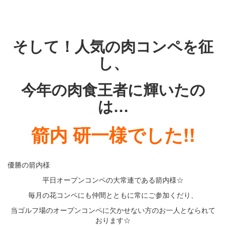
・
・
そして！人気の肉コンペを征
し、
今年の肉食王者に輝いたの
は…
箭内 研一様でした!!
優勝の箭内様
平日オープンコンペの大常連である箭内様☆
毎月の花コンペにも仲間とともに常にご参加くだり、
当ゴルフ場のオープンコンペに欠かせない方のお一人となられて
おります☆