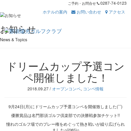
0287-74-0123
ご予約・お問合せ
ホテルの案内
お問い合わせ
アクセス
Toggl
お知らせ
navig
News & Topics
ドリームカップ予選コン
ペ開催しました！
2018.09.27
/
オープンコンペ
,
コンペ情報
9月24日(月)にドリームカップ予選コンペを開催致しました(ˆˆ)
優勝賞品は名門那須ゴルフ倶楽部での決勝戦参加チケット!!
憧れのゴルフ場でのプレー権をめぐって熱き戦いが繰り広げられ
ました○(ò∀ó)○