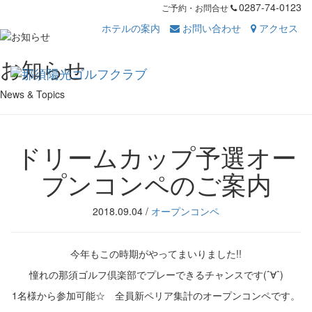
0287-74-0123
ご予約・お問合せ
ホテルの案内
お問い合わせ
アクセス
Toggl
お知らせ
navig
News & Topics
ドリームカップ予選オー
プンコンペのご案内
2018.09.04
/
オープンコンペ
今年もこの時期がやってまいりました!!
憧れの那須ゴルフ倶楽部でプレーできるチャンスです(ˆ∀ˆ)
1名様から参加可能☆ 全員新ペリア集計のオープンコンペです。