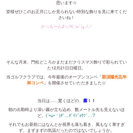
思います☆
皆様ぜひこのお正月にしか見られない特別な飾りを見に来てくだ
さいね！
かっもーん♪＼\٩( ‘ω’ )و //／
・
・
・
そんな月末、門松どころかまだまだクリスマス飾りで彩られてい
た12月21日日曜日。
当ゴルフクラブでは、今年最後のオープンコンペ「
那須陽光忘年
杯コンペ
」を開催させていただきました☆
・
当日は……驚くほどの、
霧！！
朝の出勤時より深い霧が立ち込め、数メートル先も見えないほ
ど。
(´◦ω◦｀)ﾀﾞ…ﾀﾞｲｼﾞｮｳﾌﾞ…？
それでもお昼前にはなんとか視界も落ち着き、風もなく寒すぎ
ず、まずまずの気温だったのではないでしょうか。