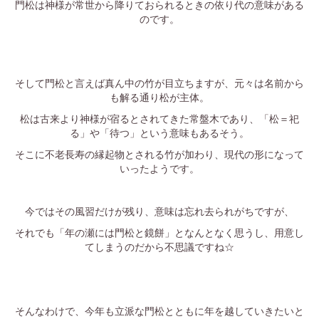
門松は神様が常世から降りておられるときの依り代の意味がある
のです。
・
・
そして門松と言えば真ん中の竹が目立ちますが、元々は名前から
も解る通り松が主体。
松は古来より神様が宿るとされてきた常盤木であり、「松＝祀
る」や「待つ」という意味もあるそう。
そこに不老長寿の縁起物とされる竹が加わり、現代の形になって
いったようです。
・
今ではその風習だけが残り、意味は忘れ去られがちですが、
それでも「年の瀬には門松と鏡餅」となんとなく思うし、用意し
てしまうのだから不思議ですね☆
・
・
そんなわけで、今年も立派な門松とともに年を越していきたいと