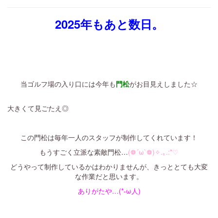
2025年もあと数日。
・
・
・
当ゴルフ場の入り口には今年も
門松
がお目見えしました☆
大きくて見ごたえ◎
・
この門松は毎年一人のスタッフが制作してくれています！
もうすごく立派な素敵門松…
(❁´ω`❁)✧.｡.:*♡
どうやって制作しているかはわかりませんが、きっととても大変
な作業だと思います。
ありがたや…(*-ω人)
・