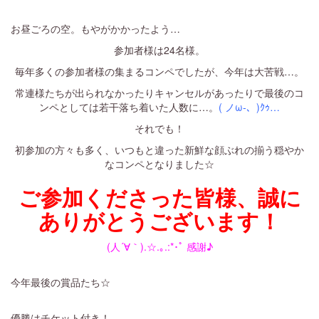
お昼ごろの空。もやがかかったよう…
参加者様は24名様。
毎年多くの参加者様の集まるコンペでしたが、今年は大苦戦…。
常連様たちが出られなかったりキャンセルがあったりで最後のコ
ンペとしては若干落ち着いた人数に…。
( ノω-、)ｸｩ…
それでも！
初参加の方々も多く、いつもと違った新鮮な顔ぶれの揃う穏やか
なコンペとなりました☆
ご参加くださった皆様、誠に
ありがとうございます！
(人´∀｀).☆.｡.:*･ﾟ 感謝♪
今年最後の賞品たち☆
優勝はチケット付き！