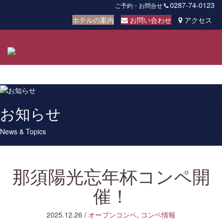
0287-74-0123
ご予約・お問合せ
ホテルの案内
お問い合わせ
アクセス
Toggl
navig
お知らせ
News & Topics
那須陽光忘年杯コンペ開
催！
2025.12.26
/
オープンコンペ
,
コンペ情報