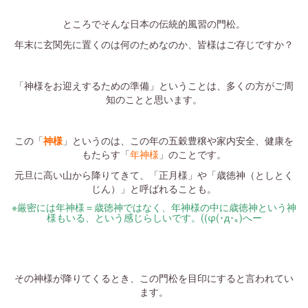
・
ところでそんな日本の伝統的風習の門松。
年末に玄関先に置くのは何のためなのか、皆様はご存じですか？
・
「神様をお迎えするための準備」ということは、多くの方がご周
知のことと思います。
・
この「
神様
」というのは、この年の五穀豊穣や家内安全、健康を
もたらす「
年神様
」のことです。
元旦に高い山から降りてきて、「正月様」や「歳徳神（としとく
じん）」と呼ばれることも。
※厳密には年神様＝歳徳神ではなく、年神様の中に歳徳神という神
様もいる、という感じらしいです。
((φ(
･
д
･｡
)へー
・
・
その神様が降りてくるとき、この門松を目印にすると言われてい
ます。