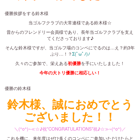
優勝挨拶をする鈴木様
当ゴルフクラブの大常連様である鈴木様☆
昔からのフレンドリー会員様であり、長年当ゴルフクラブを支え
てくださっております♪
そんな鈴木様ですが、当ゴルフ場のコンペにでるのは…え？約3年
ぶり…！？
Σ(ﾟωﾟﾉ)ﾉ
久々のご参加で、栄えある
初優勝
を手にいたしました！
今年の大トリ優勝に相応しい！
優勝の鈴木様
鈴木様、誠におめでとう
ございました！！
＼(^o^)~≪☆♪祝*CONGRATULATIONS*祝♪☆≫~(^o^)／
これを機に、来年度はぜひ多くのコンペにご参加いただけたらと