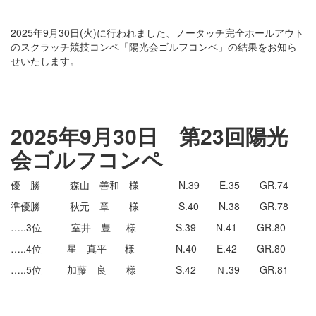
2025年9月30日(火)に行われました、ノータッチ完全ホールアウト
のスクラッチ競技コンペ「陽光会ゴルフコンペ」の結果をお知ら
せいたします。
・
2025年9月30日 第23回陽光
会ゴルフコンペ
優 勝 森山 善和 様 N.39 E.35 GR.74
準優勝 秋元 章 様 S.40 N.38 GR.78
…..3位 室井 豊 様 S.39 N.41 GR.80
…..4位 星 真平 様 N.40 E.42 GR.80
…..5位 加藤 良 様 S.42 Ｎ.39 GR.81
・
・