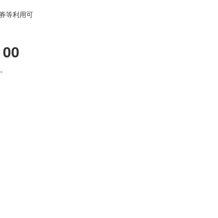
料券等利用可
00
ん。