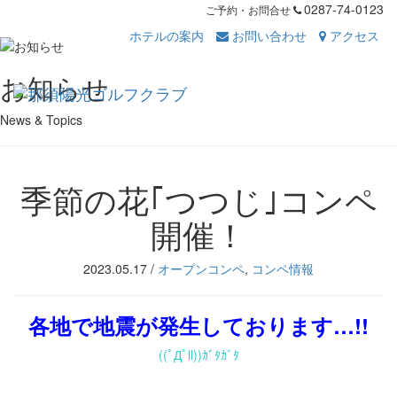
0287-74-0123
ご予約・お問合せ
ホテルの案内
お問い合わせ
アクセス
Toggl
お知らせ
navig
News & Topics
季節の花｢つつじ｣コンペ
開催！
2023.05.17
/
オープンコンペ
,
コンペ情報
各地で地震が発生しております…!!
(
(ﾟДﾟ
ll))
ｶﾞﾀｶﾞﾀ
・