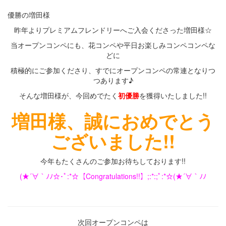
優勝の増田様
昨年よりプレミアムフレンドリーへご入会くださった増田様☆
当オープンコンペにも、花コンペや平日お楽しみコンペコンペな
どに
積極的にご参加くださり、すでにオープンコンペの常連となりつ
つあります♪
そんな増田様が、今回めでたく
初優勝
を獲得いたしました!!
増田様、誠におめでとう
ございました!!
今年もたくさんのご参加お待ちしております!!
(★´∀｀ﾉﾉ☆･ﾟ:*☆【Congratulations!!】;:*:;ﾟ:*☆(★´∀｀ﾉﾉ
・
次回オープンコンペは