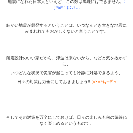
地震になれた日本人といえど、この数は馬鹿にはできません。
:
(´ºωº
｀
):ｺﾜｲ…
・
細かい地震が頻発するということは、いつなんどき大きな地震に
みまわれてもおかしくないと言うことです。
・
・
耐震設計のいい家だから、津波は来ないから、などと気を抜かず
に、
いつどんな状況で災害が起こっても冷静に対処できるよう、
日々の対策は万全にしておきましょう!!
(
๑
•̀
ㅂ
•́)
و
✧
ｸﾞｯ
・
・
・
そしてその対策を万全にしておけば、日々の楽しみも何の気兼ね
なく楽しめるというもので。
・