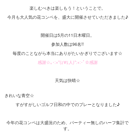
楽しむべきは楽しもう！ということで。
今月も大人気の花コンペを、盛大に開催させていただきました♪
・
開催日は5月の11日木曜日。
参加人数は96名!!
毎度のことながら本当にありがたいかぎりでございます☆
感謝☆｡･:+*(≧∀≦人)*:+:･ﾟ☆感謝
・
天気は快晴☆
きれいな青空☆
すがすがしいゴルフ日和の中でのプレーとなりました♪
・
今年の花コンペは大盛況のため、パーティー無しのハーフ集計で
す。