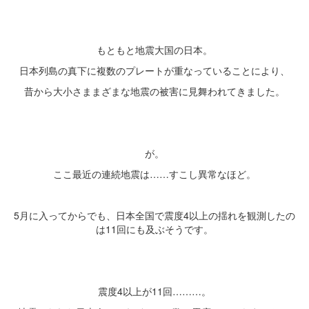
・
・
もともと地震大国の日本。
日本列島の真下に複数のプレートが重なっていることにより、
昔から大小さままざまな地震の被害に見舞われてきました。
・
・
が。
ここ最近の連続地震は……すこし異常なほど。
・
5月に入ってからでも、日本全国で震度4以上の揺れを観測したの
は11回にも及ぶそうです。
・
・
震度4以上が11回………。