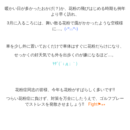
暖かい日が多かったおかげ(？)か、花粉の飛びはじめる時期も例年
より早く訪れ、
3月に入るころには、舞い散る花粉で靄がかかったような空模様
に…。
(›꒪⌓︎꒪‹)
・
車を少し外に置いておくだけで車体はすぐに花粉だらけになり、
せっかくの好天気でも外を出歩くのが嫌になるほど…。
ﾔﾀﾞ(´；д；｀)
・
・
花粉症同志の皆様、今年も花粉がすばらしく多いです!!
つらい花粉症に負けず、対策を万全にしたうえで、ゴルフプレー
でストレスを発散させましょう!!
Fight⚑⁎∗
・
・