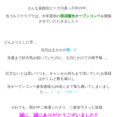
・
そんな花粉症ピーク(!)真っ只中の中、
当ゴルフクラブでは、今年度初の
那須陽光オープンコンペ
を開催
させていただきました☆
・
どんよりとした空…
当日はまさかの
雨…!!
先週まで好天気が続いていたのに、土日にかけての雨予報…。
・
仕方ないとは思いつつも、キャンセル待ちまで頂いていたお客様
はがくんと数を減らし、
当オープンコンペ参加者様も24名にまで落ち着いてしまいまし
た…。
(´
・
ω
・
`)
ｼｮﾎﾞｰﾝ
・
それでも、雨の中ご来場くださり、ご参加下さった皆様、
誠に、誠にありがとうございました!!