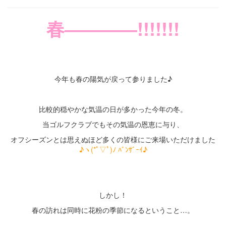
春――――!!!!!!!
・
・
今年も春の陽気が戻って参りました♪
・
比較的穏やかな気温の日が多かった今年の冬。
当ゴルフクラブでもその気温の恩恵に与り、
オフシーズンとは思えぬほど多くの皆様にご来場いただけました
♪ヽ(*ﾟ▽ﾟ)ﾉ ﾊﾞﾝｻﾞｰｲ♪
・
・
しかし！
春の訪れは同時に花粉の季節になるということ…。
・