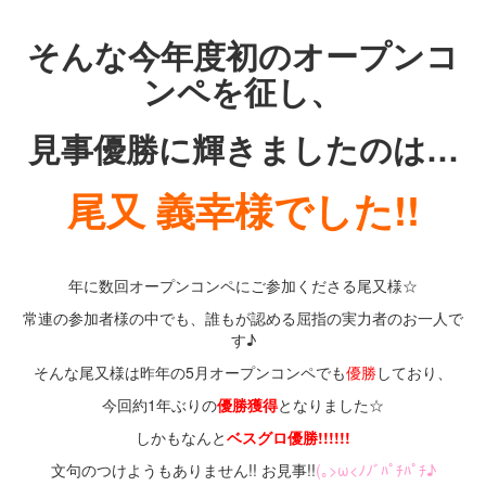
・
そんな今年度初のオープンコ
ンペを征し、
見事優勝に輝きましたのは…
尾又 義幸様でした!!
年に数回オープンコンペにご参加くださる尾又様☆
常連の参加者様の中でも、誰もが認める屈指の実力者のお一人で
す♪
そんな尾又様は昨年の5月オープンコンペでも
優勝
しており、
今回約1年ぶりの
優勝獲得
となりました☆
しかもなんと
ベスグロ優勝!!!!!!
文句のつけようもありません!! お見事!!
(｡>ω<ﾉﾉﾞﾊﾟﾁﾊﾟﾁ♪