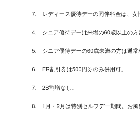
・
7. レディース優待デーの同伴料金は、
・
4. シニア優待デーは来場の60歳以上の
・
5. シニア優待デーの60歳未満の方は通常
・
6. FR割引券は500円券のみ併用可。
・
7. 2B割増なし。
・
8. 1月・2月は特別セルフデー期間。お