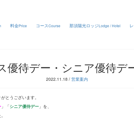
料金
コース
那須陽光ロッジ
レ
n
Price
Course
Lodge / Hotel
ス優待デー・シニア優待デ
2022.11.18
/
営業案内
りがとうございます。
ー
」「
シニア優待デー
」を、
た。