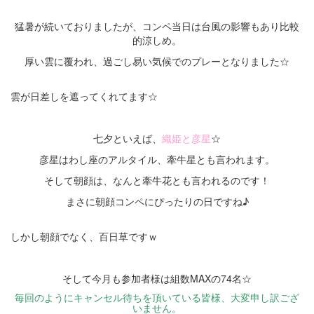
・
猛暑が続いておりましたが、コンペ当日は台風の影響もあり比較
的涼しめ。
厚い雲に覆われ、過ごし易い気候でのプレーとなりました☆
雲が日差しを遮ってくれてます☆
・
七夕といえば、
織姫と彦星
☆
彦星はわし座のアルタイル、牽牛星とも言われます。
そして朝顔は、なんと牽牛花とも言われるのです！
まさに朝顔コンペにぴったりの日ですね♪
しかし朝顔でなく、百日草ですｗ
・
そして今月も参加者様は組数MAXの74名☆
毎回のようにキャンセル待ちを頂いている皆様、大変申し訳ござ
いません。