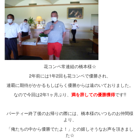
花コンペ常連組の橋本様☆
2年前には1年2回も花コンペで優勝され、
連覇に期待がかかるもしばらく優勝からは遠のいておりました。
なので今回は2年1ヶ月ぶり、
満を辞しての優勝獲得
です!!
パーティー終了後のお帰りの際には、橋本様のいつものお仲間様
より、
「俺たちの中から優勝でたよ！」との嬉しそうなお声を頂きまし
た☆