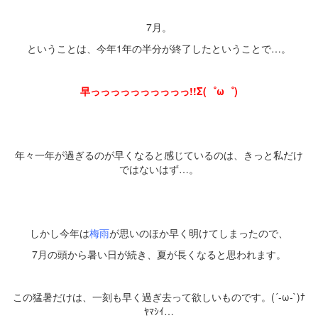
・
7月。
ということは、今年1年の半分が終了したということで…。
・
早っっっっっっっっっっ!!Σ(゜ω゜)
・
・
年々一年が過ぎるのが早くなると感じているのは、きっと私だけ
ではないはず…。
・
・
しかし今年は
梅雨
が思いのほか早く明けてしまったので、
7月の頭から暑い日が続き、夏が長くなると思われます。
・
この猛暑だけは、一刻も早く過ぎ去って欲しいものです。
(´-ω-`)ﾅ
ﾔﾏｼｲ…