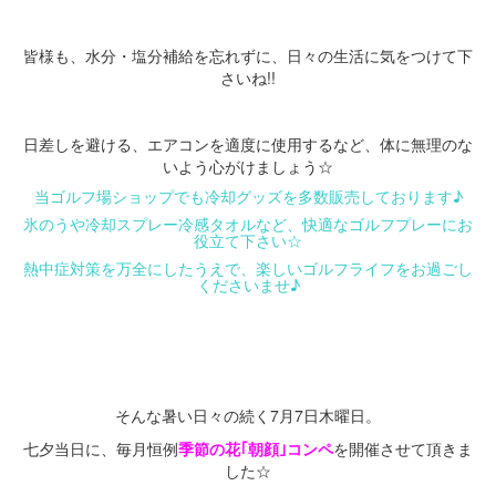
・
皆様も、水分・塩分補給を忘れずに、日々の生活に気をつけて下
さいね!!
・
日差しを避ける、エアコンを適度に使用するなど、体に無理のな
いよう心がけましょう☆
当ゴルフ場ショップでも冷却グッズを多数販売しております♪
氷のうや冷却スプレー冷感タオルなど、快適なゴルフプレーにお
役立て下さい☆
熱中症対策を万全にしたうえで、楽しいゴルフライフをお過ごし
くださいませ♪
・
・
・
そんな暑い日々の続く7月7日木曜日。
七夕当日に、毎月恒例
季節の花｢朝顔｣コンペ
を開催させて頂きま
した☆