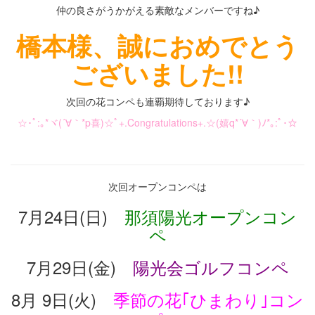
仲の良さがうかがえる素敵なメンバーですね♪
橋本様、誠におめでとう
ございました!!
次回の花コンペも連覇期待しております♪
☆･ﾟ:｡*ヾ(´∀｀*p喜)☆ﾟ+.Congratulations+.☆(嬉q*´∀｀)ﾉ*｡:ﾟ･☆
・
次回オープンコンペは
7月24日(日)
那須陽光オープンコン
ペ
7月29日(金)
陽光会ゴルフコンペ
8月 9日(火)
季節の花｢ひまわり｣コン