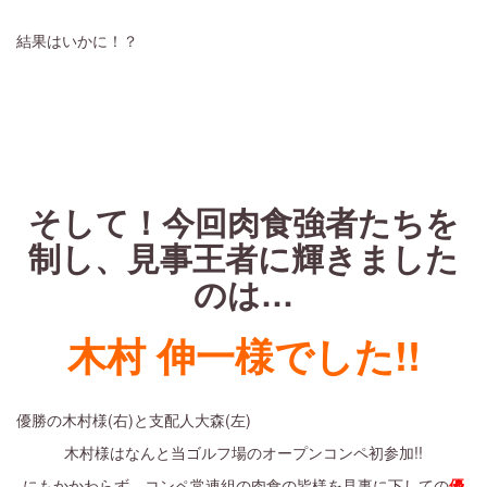
結果はいかに！？
・
・
・
・
そして！今回肉食強者たちを
制し、見事王者に輝きました
のは…
木村 伸一様でした!!
優勝の木村様(右)と支配人大森(左)
木村様はなんと当ゴルフ場のオープンコンペ初参加!!
にもかかわらず、コンペ常連組の肉食の皆様を見事に下しての
優