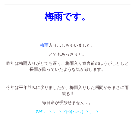
梅雨です。
・
・
梅雨
入り…しちゃいました。
とてもあっさりと。
昨年は梅雨入りがとても遅く、梅雨入り宣言前のほうがしとしと
長雨が降っていたような気が致します。
・
今年は平年並みに戻りましたが、梅雨入りした瞬間からまさに雨
続き!!
毎日傘が手放せません…。
ｱﾒﾀﾞ、ヽ`、ヽ`个o(･ω･｡)`ヽ、`ヽ
・
・