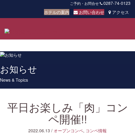
0287-74-0123
ご予約・お問合せ
ホテルの案内
お問い合わせ
アクセス
Toggl
navig
お知らせ
News & Topics
平日お楽しみ「肉」コン
ペ開催!!
2022.06.13
/
オープンコンペ
,
コンペ情報