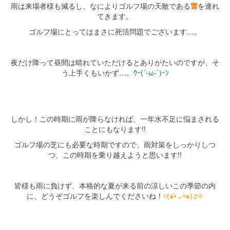
雨は来場者様も減るし、なによりゴルフ場の天敵である
雷
を連れ
てきます。
ゴルフ場にとってはまさに死活問題でございます…。
・
夜だけ降って昼間は晴れていただけるとありがたいのですが、そ
う上手くもいかず…。
ｳｰ
(´-ω-`)
ｰﾝ
・
・
しかし！この時期に雨が降らなければ、一年水不足に悩まされる
ことにもなります!!
ゴルフ場の芝にも必要な時期ですので、雨対策をしっかりしつ
つ、この時期を乗り越えようと思います!!
・
皆様も雨に負けず、本格的な夏が来る前の涼しいこの季節の内
に、どうぞゴルフを楽しんでくださいね！
୧(๑•̀⌄•́๑)૭✧
・
・