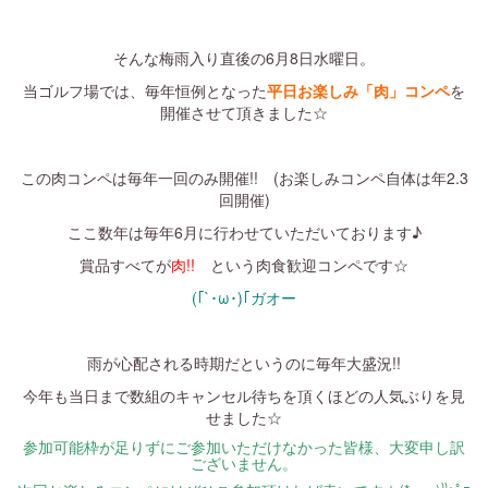
・
そんな梅雨入り直後の6月8日水曜日。
当ゴルフ場では、毎年恒例となった
平日お楽しみ「肉」コンペ
を
開催させて頂きました☆
・
この肉コンペは毎年一回のみ開催!! (お楽しみコンペ自体は年2.3
回開催)
ここ数年は毎年6月に行わせていただいております♪
賞品すべてが
肉!!
という肉食歓迎コンペです☆
(｢`･ω･)｢ガオー
・
雨が心配される時期だというのに毎年大盛況!!
今年も当日まで数組のキャンセル待ちを頂くほどの人気ぶりを見
せました☆
参加可能枠が足りずにご参加いただけなかった皆様、大変申し訳
ございません。