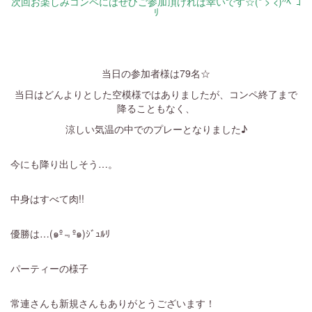
次回お楽しみコンペにはぜひご参加頂ければ幸いです☆(* > <)⁾⁾ﾍﾟｺ
ﾘ
・
・
当日の参加者様は79名☆
当日はどんよりとした空模様ではありましたが、コンペ終了まで
降ることもなく、
涼しい気温の中でのプレーとなりました♪
今にも降り出しそう…。
中身はすべて肉!!
優勝は…(๑º﹃º​๑)ｼﾞｭﾙﾘ
パーティーの様子
常連さんも新規さんもありがとうございます！