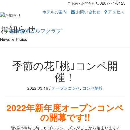
0287-74-0123
ご予約・お問合せ
ホテルの案内
お問い合わせ
アクセス
Toggl
お知らせ
navig
News & Topics
季節の花｢桃｣コンペ開
催！
2022.03.16
/
オープンコンペ
,
コンペ情報
2022年新年度オープンコンペ
の開幕です!!
皆様の待ちに待ったゴルフシーズンがここから始まります♪