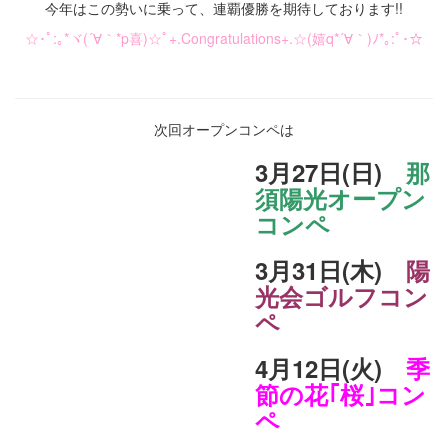
今年はこの勢いに乗って、連覇優勝を期待しております!!
☆･ﾟ:｡*ヾ(´∀｀*p喜)☆ﾟ+.Congratulations+.☆(嬉q*´∀｀)ﾉ*｡:ﾟ･☆
次回オープンコンペは
3月27日(日)
那
須陽光オープン
コンペ
3月31日(木)
陽
光会ゴルフコン
ペ
4月12日(火)
季
節の花｢桜｣コン
ペ