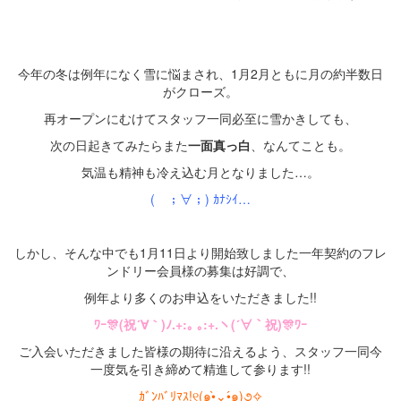
・
・
今年の冬は例年になく雪に悩まされ、1月2月ともに月の約半数日
がクローズ。
再オープンにむけてスタッフ一同必至に雪かきしても、
次の日起きてみたらまた
一面真っ白
、なんてことも。
気温も精神も冷え込む月となりました…。
( ；∀；) ｶﾅｼｲ…
・
しかし、そんな中でも1月11日より開始致しました一年契約のフレ
ンドリー会員様の募集は好調で、
例年より多くのお申込をいただきました!!
ﾜｰ🎊
(
祝
´
∀
｀
)
ﾉ
.+:
｡
｡
:+.
ヽ
(´
∀
｀祝
)
🎊ﾜｰ
ご入会いただきました皆様の期待に沿えるよう、スタッフ一同今
一度気を引き締めて精進して参ります!!
ｶﾞﾝﾊﾞﾘﾏｽ!୧(๑•̀⌄•́๑)૭✧