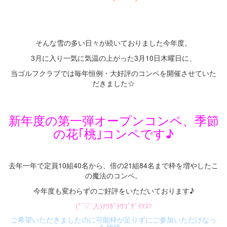
・
・
そんな雪の多い日々が続いておりました今年度。
3月に入り一気に気温の上がった3月10日木曜日に、
当ゴルフクラブでは毎年恒例・大好評のコンペを開催させていた
だきました☆
・
新年度の第一弾オープンコンペ、季節
の花｢桃｣コンペです♪
・
去年一年で定員10組40名から、倍の21組84名まで枠を増やしたこ
の魔法のコンペ。
今年度も変わらずのご好評をいただいております♪
(*´▽`人)ｱﾘｶﾞﾄｳｺﾞｻﾞｲﾏｽ♡
ご希望いただきましたのに可能枠が足りずにご参加いただけなっ