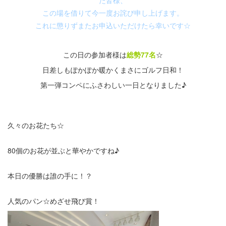
た皆様、
この場を借りて今一度お詫び申し上げます。
これに懲りずまたお申込いただけたら幸いです☆
・
この日の参加者様は
総勢77名
☆
日差しもぽかぽか暖かくまさにゴルフ日和！
第一弾コンペにふさわしい一日となりました♪
・
久々のお花たち☆
80個のお花が並ぶと華やかですね♪
本日の優勝は誰の手に！？
人気のパン☆めざせ飛び賞！