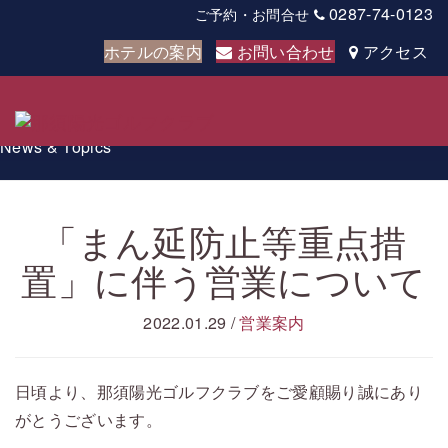
0287-74-0123
ご予約・お問合せ
ホテルの案内
お問い合わせ
アクセス
お知らせ
Togg
navig
News & Topics
「まん延防止等重点措
置」に伴う営業について
2022.01.29
/
営業案内
日頃より、那須陽光ゴルフクラブをご愛顧賜り誠にあり
がとうございます。