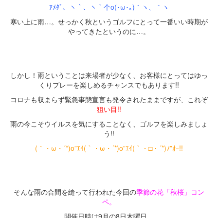
ｱﾒﾀﾞ、ヽ｀、ヽ｀个o(･ω･｡)｀ヽ、｀ヽ
寒い上に雨…。せっかく秋というゴルフにとって一番いい時期が
やってきたというのに…。
・
・
しかし！雨ということは来場者が少なく、お客様にとってはゆっ
くりプレーを楽しめるチャンスでもあります!!
コロナも収まらず緊急事態宣言も発令されたままですが、これぞ
狙い目!!
雨の今こそウイルスを気にすることなく、ゴルフを楽しみましょ
う!!
(｀・ω・´*)o”ｴｲ(｀・ω・´*)o”ｴｲ(｀・□・´*)ﾉ”ｵｰ!!
・
・
そんな雨の合間を縫って行われた今回の
季節の花「秋桜」コン
ペ。
開催日時は9月の8日木曜日。