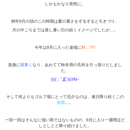
しかもかなり突然に。
・
例年9月の頭のこの時期は夏の暑さをずるずると引きづり、
月の中ごろまでは蒸し暑い日の続くイメージでしたが…。
・
今年は9月に入った途端に
秋…!!!!!
・
急激に
肌寒く
なり、あわてて秋冬用の毛布を引っ張りだしまし
た。
((((；ﾟДﾟ))))ｻﾑｰ
・
そして何よりもゴルフ場にとって厄介なのは、連日降り続くこの
長雨
…。
・
一回一回はそんなに強い雨ではないものの、9月に入り一週間ほど
しとしとと降り続けました。