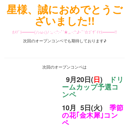
星様、誠におめでとうご
ざいました!!
ｵﾒﾃﾞﾄ━━━(ﾉ>ω<)ﾉ :｡･:*:･ﾟ’★,｡･:*:♪･ﾟ’☆ｺﾞｻﾞｲﾏｽ━━━!!
次回のオープンコンペでも期待しております♪
次回のオープンコンペは
9月20日(
日
)
ドリ
ームカップ予選コ
ンペ
10月 5日(火)
季節
の花｢金木犀｣コン
ペ