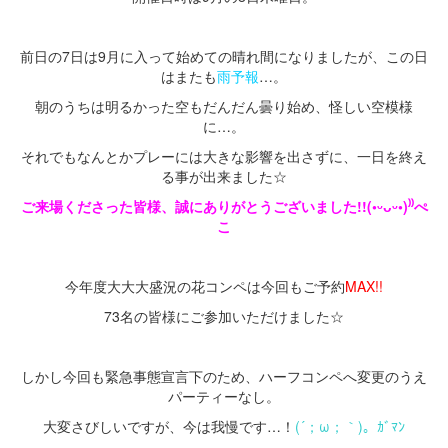
・
前日の7日は9月に入って始めての晴れ間になりましたが、この日
はまたも
雨予報
…。
朝のうちは明るかった空もだんだん曇り始め、怪しい空模様
に…。
それでもなんとかプレーには大きな影響を出さずに、一日を終え
る事が出来ました☆
ご来場くださった皆様、誠にありがとうございました!!(•ᵕᴗᵕ•)⁾⁾ぺ
こ
・
今年度大大大盛況の花コンペは今回もご予約
MAX!!
73名の皆様にご参加いただけました☆
・
しかし今回も緊急事態宣言下のため、ハーフコンペへ変更のうえ
パーティーなし。
大変さびしいですが、今は我慢です…！
(´；ω；｀)。ｶﾞﾏﾝ