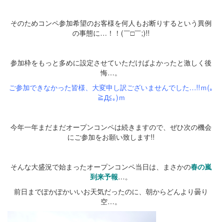
そのためコンペ参加希望のお客様を何人もお断りするという異例
の事態に…！！(￣□￣;)!!
余白
参加枠をもっと多めに設定させていただけばよかったと激しく後
悔…。
ご参加できなかった皆様、大変申し訳ございませんでした…!!ｍ(｡
≧Д≦｡)ｍ
今年一年まだまだオープンコンペは続きますので、ぜひ次の機会
にご参加をお願い致します!!
そんな大盛況で始まったオープンコンペ当日は、まさかの
春の嵐
到来予報
…。
前日までぽかぽかいいお天気だったのに、朝からどんより曇り
空…。