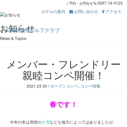
0287-74-0123
ご予約・お問合せ
ホテルの案内
お問い合わせ
アクセス
Toggl
お知らせ
navig
News & Topics
メンバー・フレンドリー
親睦コンペ開催！
2021.03.30
/
オープンコンペ
,
コンペ情報
春です！
余白
今年の冬は突然の
大雪
なども地方によってはありましたが、