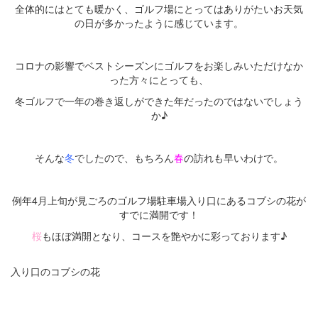
全体的にはとても暖かく、ゴルフ場にとってはありがたいお天気
の日が多かったように感じています。
余白
コロナの影響でベストシーズンにゴルフをお楽しみいただけなか
った方々にとっても、
冬ゴルフで一年の巻き返しができた年だったのではないでしょう
か♪
余白
そんな
冬
でしたので、もちろん
春
の訪れも早いわけで。
余白
例年4月上旬が見ごろのゴルフ場駐車場入り口にあるコブシの花が
すでに満開です！
桜
もほぼ満開となり、コースを艶やかに彩っております♪
入り口のコブシの花