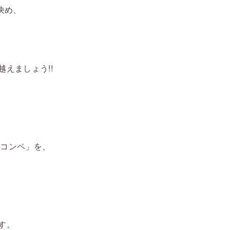
決め、
えましょう!!
睦コンペ」を、
す。