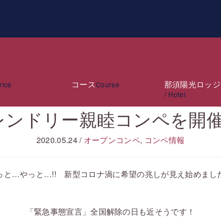
コース
那須陽光ロッジ
rice
Course
/ Hotel
レンドリー親睦コンペを開
2020.05.24
/
オープンコンペ
,
コンペ情報
っと…やっと…!! 新型コロナ渦に希望の兆しが見え始めまし
「緊急事態宣言」全国解除の日も近そうです！