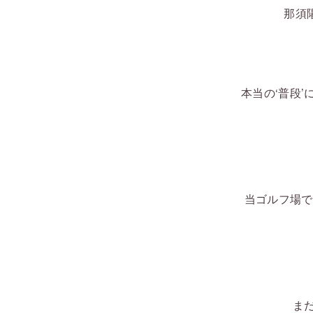
那須
本当の‘普段
当ゴルフ場で
ま