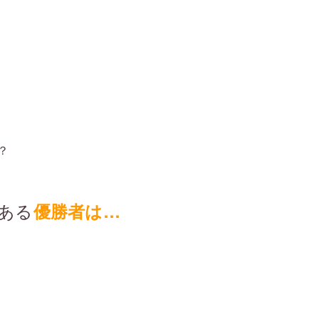
？
ある
優勝者は…