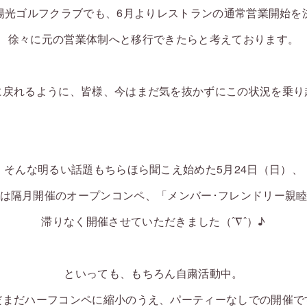
陽光ゴルフクラブでも、6月よりレストランの通常営業開始を
徐々に元の営業体制へと移行できたらと考えております。
’に戻れるように、皆様、今はまだ気を抜かずにこの状況を乗り越
そんな明るい話題もちらほら聞こえ始めた5月24日（日）、
は隔月開催のオープンコンペ、「メンバー･フレンドリー親
滞りなく開催させていただきました（ˆ∇ˆ）♪
といっても、もちろん自粛活動中。
だまだハーフコンペに縮小のうえ、パーティーなしでの開催で