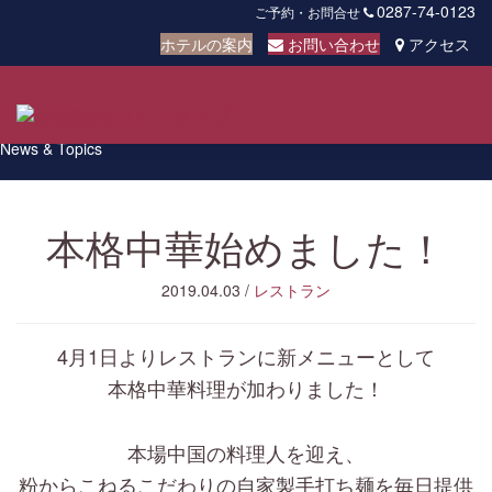
0287-74-0123
ご予約・お問合せ
ホテルの案内
お問い合わせ
アクセス
Toggl
お知らせ
navig
News & Topics
本格中華始めました！
2019.04.03
/
レストラン
4月1日よりレストランに新メニューとして
本格中華料理が加わりました！
本場中国の料理人を迎え、
粉からこねるこだわりの自家製手打ち麺を毎日提供